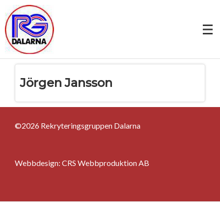
Jörgen Jansson
©2026 Rekryteringsgruppen Dalarna
Webbdesign:
CRS Webbproduktion AB